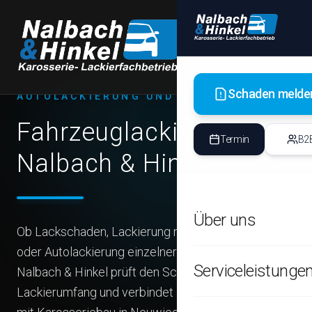
Fa
🔧
Det
Old
🔧
Kla
Schaden melde
AUTOLACKIERUNG UND LACKREPARATUR
Le
🔧
Fahrzeuglackierung bei
Opt
Termin
B2
Nalbach & Hinkel
Fa
🔧
Maß
Über uns
🏢
GESCH
Ob Lackschaden, Lackierung nach Unfallschaden
Sc
oder Autolackierung einzelner Fahrzeugteile:
🏢
Alle Informationen
Zen
Serviceleistunge
Nalbach & Hinkel prüft den Schaden, bespricht den
Lackierumfang und verbindet Fahrzeuglackierung
Unser Team
Fu
🏢