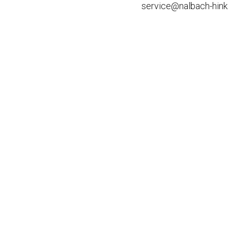
service@nalbach-hink
Old- / Youngtimer
Leasingaufbereitung
Fahrzeugausbau