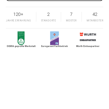
120+
2
7
42
JAHRE ERFAHRUNG
STANDORTE
MEISTER
MITARBEITER
DEKRA geprüfte Werkstatt
Eurogarant Fachbetrieb
Würth Einbaupartner