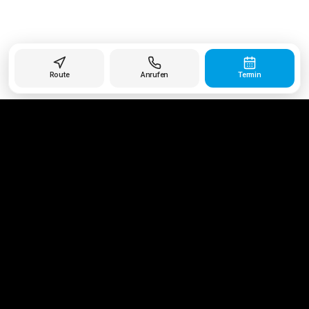
Route
Anrufen
Termin
Ihr vertrauenswürdiger Partner für Karosserie und
Lackierung seit 1903.