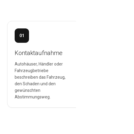
01
02
Kontaktaufnahme
Fahrzeug prüf
Autohäuser, Händler oder
Das Schadenbild wird
Fahrzeugbetriebe
eingeordnet. Fotos k
beschreiben das Fahrzeug,
der ersten Orientieru
den Schaden und den
helfen, ersetzen aber
gewünschten
immer die Prüfung 
Abstimmungsweg.
Fahrzeug.