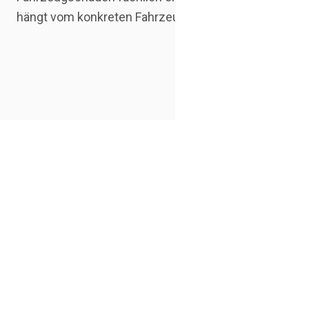
hängt vom konkreten Fahrzeugzustand und Schadenbi
Ab
Der Abl
prüfen, R