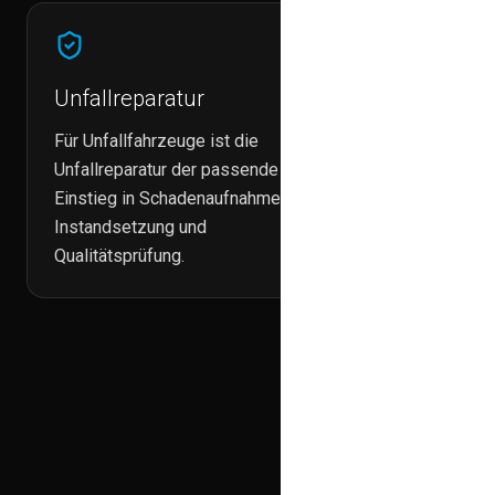
Unfallreparatur
Kaross
Für Unfallfahrzeuge ist die
Karosseri
Unfallreparatur der passende
Bauteile,
Einstieg in Schadenaufnahme,
Fahrzeugs
Instandsetzung und
eingeord
Qualitätsprüfung.
Fuh