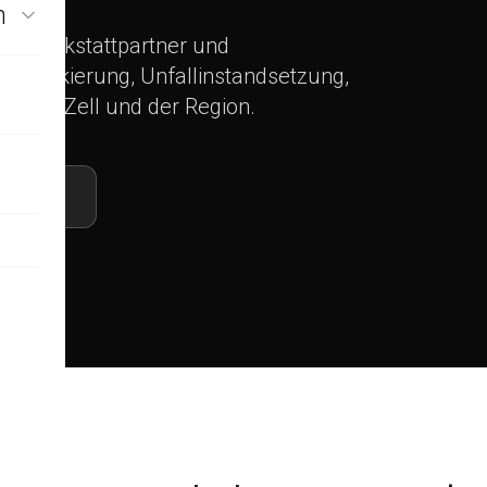
n
er, Werkstattpartner und
euglackierung, Unfallinstandsetzung,
uwied, Zell und der Region.
skunden
ausch
ur