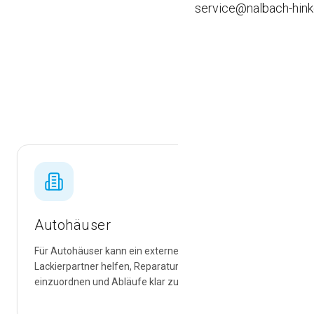
service@nalbach-hink
Old- / Youngtimer
Leasingaufbereitung
Die Seite 
Fahrzeugausbau
Karosse
Autohäuser
Für Autohäuser kann ein externer Karosserie- und
Lackierpartner helfen, Reparaturanfragen fachlich
einzuordnen und Abläufe klar zu halten.