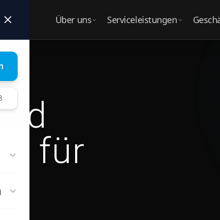
Über uns
Serviceleistungen
Gesch
UNTERNEHMEN
LEISTUNGEN
BUS
Über Nalbach & Hinkel
Alle Serviceleistungen
Alle
n
Ges
UNSER SERVICE
Unser Team
B
und
Karosseriebau
Sch
Karriere
Wohnmobil & Caravan
Fuh
er für
Hagelschadenreparatur
Aut
Boote
Vers
Old- / Youngtimer
n
Fahrzeugausbau