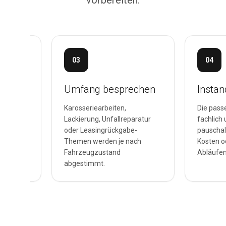
vorbereiten.
03
04
en
Umfang besprechen
Insta
Karosseriearbeiten,
Die pass
önnen bei
Lackierung, Unfallreparatur
fachlich
ng
oder Leasingrückgabe-
pauschal
 nicht
Themen werden je nach
Kosten o
am
Fahrzeugzustand
Abläufen
abgestimmt.