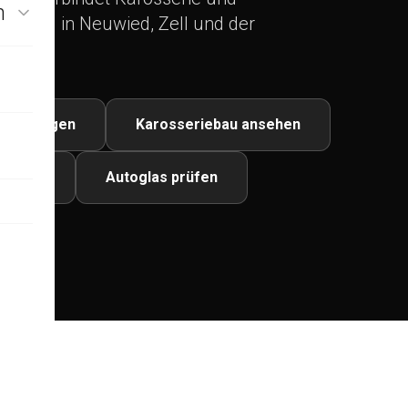
n
setzung in Neuwied, Zell und der
eleistungen
Karosseriebau ansehen
 prüfen
Autoglas prüfen
ausch
ur