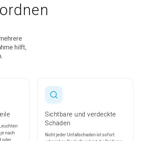
nordnen
 mehrere
hme hilft,
.
eile
Sichtbare und verdeckte
Schäden
 Leuchten
 je nach
Nicht jeder Unfallschaden ist sofort
t oder