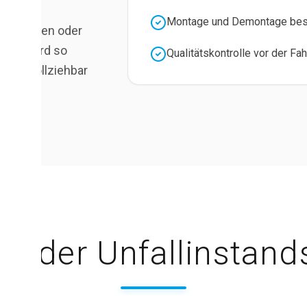
Montage und Demontage besc
ll beheben oder
ratur wird so
Qualitätskontrolle vor der F
 nachvollziehbar
uf der Unfallinstan