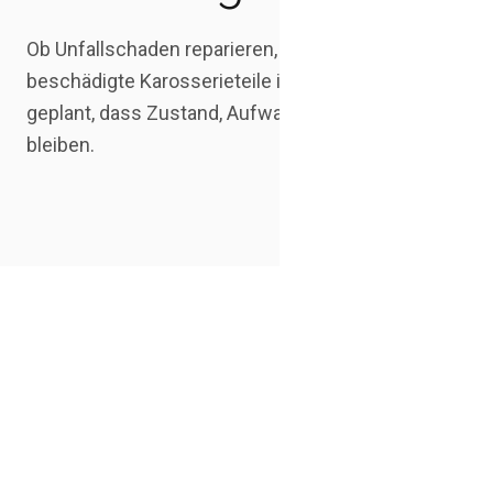
Ob Unfallschaden reparieren, Lackschaden nach Unfa
beschädigte Karosserieteile instand setzen: Die Repa
geplant, dass Zustand, Aufwand und nächste Schritte
bleiben.
Abla