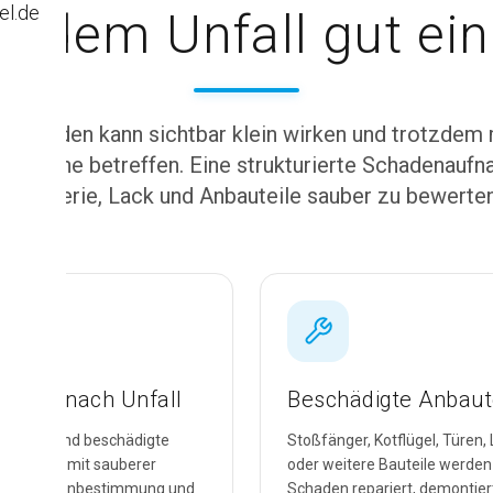
el.de
h dem Unfall gut ei
allschaden kann sichtbar klein wirken und trotzdem
ereiche betreffen. Eine strukturierte Schadenaufna
Karosserie, Lack und Anbauteile sauber zu bewerten
haden nach Unfall
Beschädigte Anbaut
bplatzer und beschädigte
Stoßfänger, Kotflügel, Türen,
n werden mit sauberer
oder weitere Bauteile werden
ung, Farbtonbestimmung und
Schaden repariert, demontier