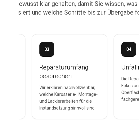
uf ist bewusst klar gehalten, damit Sie wissen, was
ge passiert und welche Schritte bis zur Übergabe f
03
04
hätzen
Reparaturumfang
Unfall
besprechen
n wird
Die Repar
 werden
Fokus au
Wir erklären nachvollziehbar,
Schäden
Oberfläc
welche Karosserie-, Montage-
chtigt.
fachgere
und Lackierarbeiten für die
Instandsetzung sinnvoll sind.