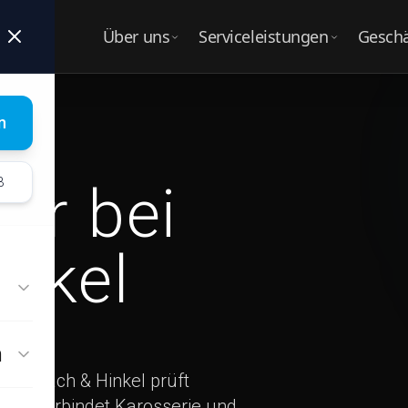
Über uns
Serviceleistungen
Gesch
UNTERNEHMEN
LEISTUNGEN
BUS
Über Nalbach & Hinkel
Alle Serviceleistungen
Alle
n
Ges
UNSER SERVICE
Unser Team
B
ur bei
Karosseriebau
Sch
Karriere
Wohnmobil & Caravan
Fuh
inkel
Hagelschadenreparatur
Aut
Boote
Vers
Old- / Youngtimer
n
Fahrzeugausbau
: Nalbach & Hinkel prüft
und verbindet Karosserie und