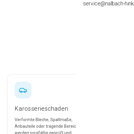
service@nalbach-hink
Nac
Old- / Youngtimer
Leasingaufbereitung
Ein Unf
Fahrzeugausbau
Fahrzeugb
Karosserieschaden
Lacksc
Verformte Bleche, Spaltmaße,
Kratzer, A
Anbauteile oder tragende Bereiche
Lackfläche
werden sorgfältig geprüft und
Vorbereit