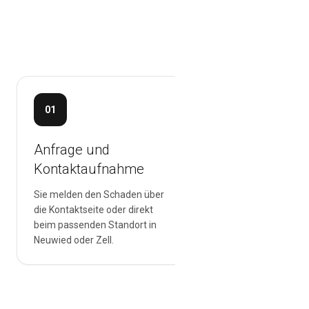
Der Abla
Anfra
01
02
Anfrage und
Schaden einsc
Kontaktaufnahme
Der sichtbare Schade
geprüft. Wenn nötig,
Sie melden den Schaden über
mögliche verdeckte 
die Kontaktseite oder direkt
am Fahrzeug berücksi
beim passenden Standort in
Neuwied oder Zell.