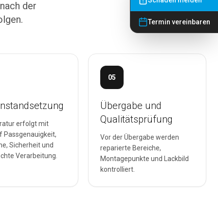
Schaden melden
 nach der
olgen.
Termin vereinbaren
05
instandsetzung
Übergabe und
Qualitätsprüfung
atur erfolgt mit
f Passgenauigkeit,
Vor der Übergabe werden
he, Sicherheit und
reparierte Bereiche,
chte Verarbeitung.
Montagepunkte und Lackbild
kontrolliert.